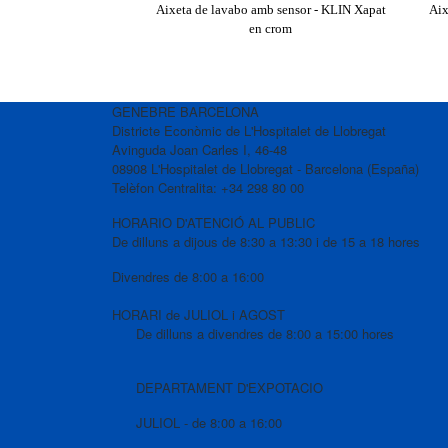
Aixeta de lavabo amb sensor - KLIN Xapat
Aix
en crom
GENEBRE BARCELONA
Districte Econòmic de L'Hospitalet de Llobregat
Avinguda Joan Carles I, 46-48
08908 L'Hospitalet de Llobregat - Barcelona (España)
Telèfon Centralita: +34 298 80 00
HORARIO D'ATENCIÓ AL PUBLIC
De dilluns a dijous de 8:30 a 13:30 i de 15 a 18 hores
Divendres de 8:00 a 16:00
HORARI de JULIOL i AGOST
De dilluns a divendres de 8:00 a 15:00 hores
DEPARTAMENT D'EXPOTACIO
JULIOL - de 8:00 a 16:00