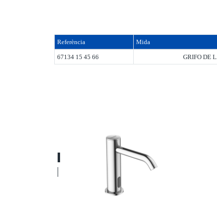
Referència
Mida
67134 15 45 66
GRIFO DE 