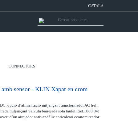
CATALÀ
CONNECTORS
a amb sensor - KLIN Xapat en crom
DC, opció d’alimentació mitjançant transformador AC (ref.
freda mitjançant vàlvula barrejada sota taulell (ref.1088 04)
oveït d’un airejador antivandàlic anticalcari economitzador