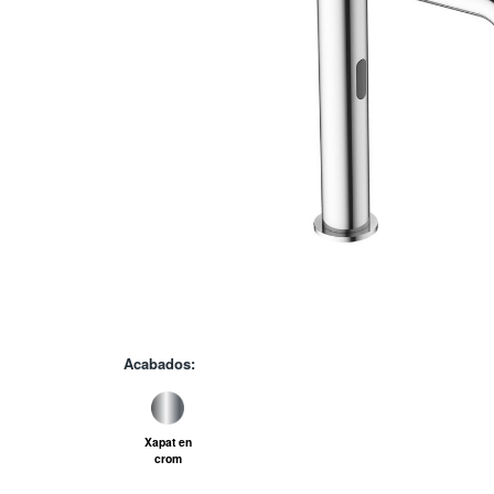
Acabados:
Xapat en
crom