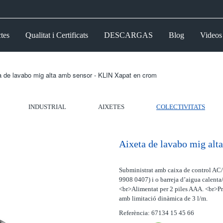
tes
Qualitat i Certificats
DESCARGAS
Blog
Videos
a de lavabo mig alta amb sensor - KLIN Xapat en crom
INDUSTRIAL
AIXETES
COLECTIVITATS
Aixeta de lavabo mig alt
Subministrat amb caixa de control AC/
9908 0407) i o barreja d’aigua calenta/
<br>Alimentat per 2 piles AAA. <br>Pr
amb limitació dinàmica de 3 l/m.
Referència: 67134 15 45 66