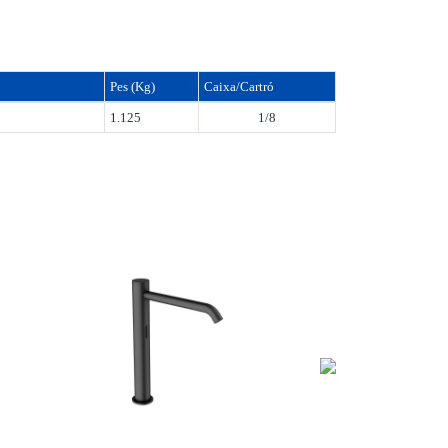
Pes (Kg)
Caixa/Cartró
1.125
1/8