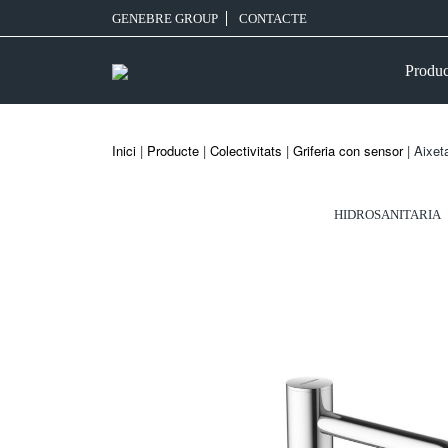
GENEBRE GROUP
CONTACTE
Produc
Inici
|
Producte
|
Colectivitats
|
Griferia con sensor
| Aixet
HIDROSANITARIA