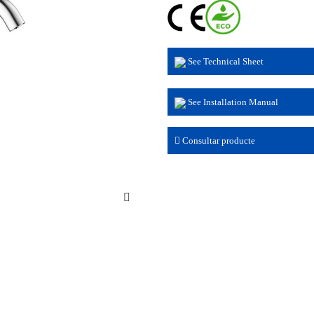
See Technical Sheet
See Installation Manual
Consultar producte