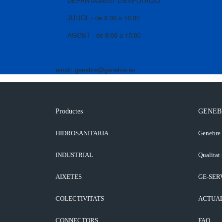
DEPARTAMENT D'EXPOTACIO
JULIOL - de 8:00 a 16:00
AGOST - de 8:00 a 15:00
email: genebre@genebre.es
Productes
GENEB
HIDROSANITARIA
Genebre
INDUSTRIAL
Qualitat 
AIXETES
GE-SER
COLECTIVITATS
ACTUA
CONNECTORS
FAQ