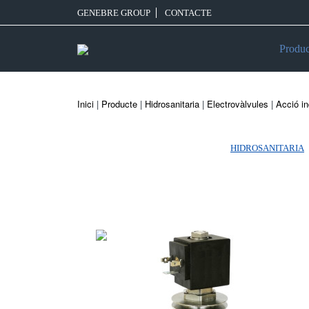
GENEBRE GROUP
CONTACTE
Produc
Inici
|
Producte
|
Hidrosanitaria
|
Electrovàlvules
|
Acció in
HIDROSANITARIA