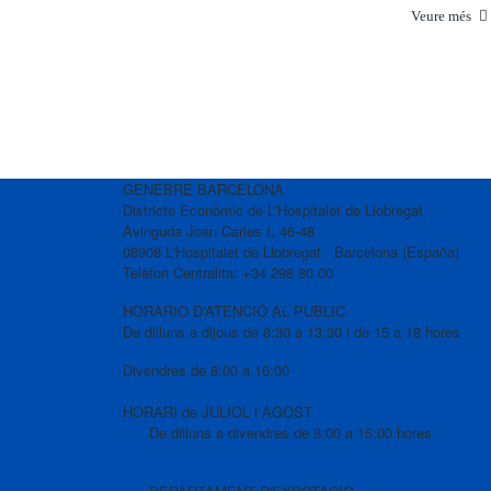
Veure més
GENEBRE BARCELONA
Districte Econòmic de L'Hospitalet de Llobregat
Avinguda Joan Carles I, 46-48
08908 L'Hospitalet de Llobregat - Barcelona (España)
Telèfon Centralita: +34 298 80 00
HORARIO D'ATENCIÓ AL PUBLIC
De dilluns a dijous de 8:30 a 13:30 i de 15 a 18 hores
Divendres de 8:00 a 16:00
HORARI de JULIOL i AGOST
De dilluns a divendres de 8:00 a 15:00 hores