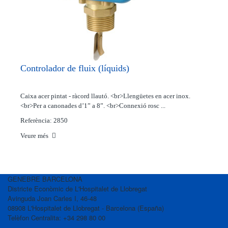
Controlador de fluix (líquids)
Caixa acer pintat - ràcord llautó. <br>Llengüetes en acer inox.
<br>Per a canonades d’1” a 8”. <br>Connexió rosc ...
Referència: 2850
Veure més
GENEBRE BARCELONA
Districte Econòmic de L'Hospitalet de Llobregat
Avinguda Joan Carles I, 46-48
08908 L'Hospitalet de Llobregat - Barcelona (España)
Telèfon Centralita: +34 298 80 00