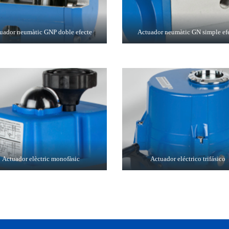
uador neumàtic GNP doble efecte
Actuador neumàtic GN simple ef
Actuador elèctric monofàsic
Actuador eléctrico trifásico