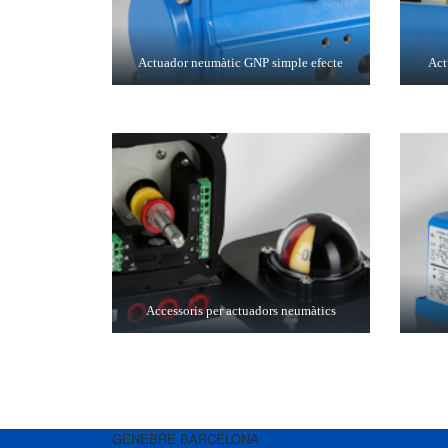
Actuador neumàtic GNP simple efecte
Act
Accessoris per actuadors neumàtics
GENEBRE BARCELONA