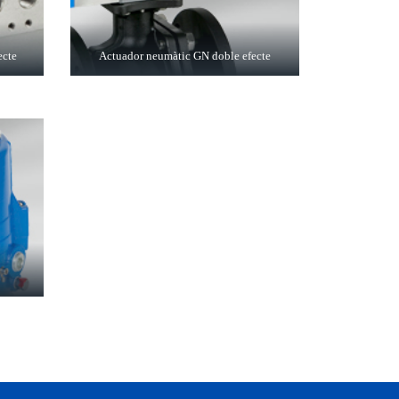
ecte
Actuador neumàtic GN doble efecte