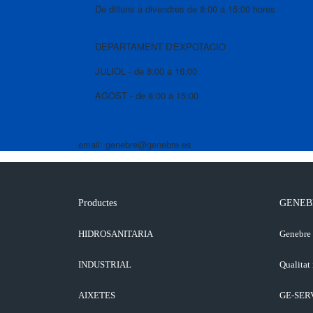
De dilluns a divendres de 8:00 a 15:00 hores
DEPARTAMENT D'EXPOTACIO
JULIOL - de 8:00 a 16:00
AGOST - de 8:00 a 15:00
email: genebre@genebre.es
Productes
GENEB
HIDROSANITARIA
Genebre
INDUSTRIAL
Qualitat 
AIXETES
GE-SER