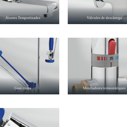
Aixetes Temporitzades
Vàlvules de descàrrega
Gran cuina
Mescladores termostàtiques