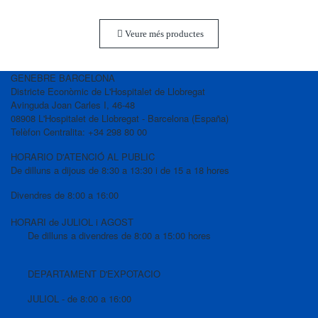
Veure més productes
GENEBRE BARCELONA
Districte Econòmic de L'Hospitalet de Llobregat
Avinguda Joan Carles I, 46-48
08908 L'Hospitalet de Llobregat - Barcelona (España)
Telèfon Centralita: +34 298 80 00
HORARIO D'ATENCIÓ AL PUBLIC
De dilluns a dijous de 8:30 a 13:30 i de 15 a 18 hores
Divendres de 8:00 a 16:00
HORARI de JULIOL i AGOST
De dilluns a divendres de 8:00 a 15:00 hores
DEPARTAMENT D'EXPOTACIO
JULIOL - de 8:00 a 16:00