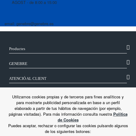
AGOST - de 8:00 a 15:00
email: genebre@genebre.es
Productes
GENEBRE
ATENCIÓ AL CLIENT
SEGUEIX-NOS
Utilizamos cookies propias y de terceros para fines analíticos y
para mostrarte publicidad personalizada en base a un perfil
elaborado a partir de tus hábitos de navegación (por ejemplo,
LEGAL
páginas visitadas). Para más información consulta nuestra
Política
de Cookies
Puedes aceptar, rechazar o configurar las cookies pulsando algunos
de los siguientes botones: