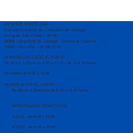
GENEBRE BARCELONA
Districte Econòmic de L'Hospitalet de Llobregat
Avinguda Joan Carles I, 46-48
08908 L'Hospitalet de Llobregat - Barcelona (España)
Telèfon Centralita: +34 298 80 00
HORARIO D'ATENCIÓ AL PUBLIC
De dilluns a dijous de 8:30 a 13:30 i de 15 a 18 hores
Divendres de 8:00 a 16:00
HORARI de JULIOL i AGOST
De dilluns a divendres de 8:00 a 15:00 hores
DEPARTAMENT D'EXPOTACIO
JULIOL - de 8:00 a 16:00
AGOST - de 8:00 a 15:00