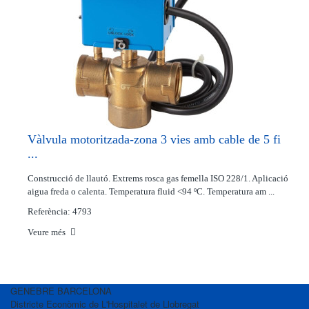
Vàlvula motoritzada-zona 3 vies amb cable de 5 fi
...
Construcció de llautó. Extrems rosca gas femella ISO 228/1. Aplicació
aigua freda o calenta. Temperatura fluid <94 ºC. Temperatura am ...
Referència: 4793
Veure més
GENEBRE BARCELONA
Districte Econòmic de L'Hospitalet de Llobregat