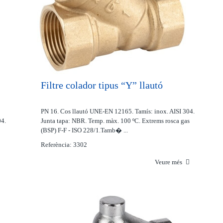
Filtre colador tipus “Y” llautó
PN 16. Cos llautó UNE-EN 12165. Tamís: inox. AISI 304.
04.
Junta tapa: NBR. Temp. màx. 100 ºC. Extrems rosca gas
(BSP) F-F - ISO 228/1.Tamb� ...
Referència: 3302
Veure més