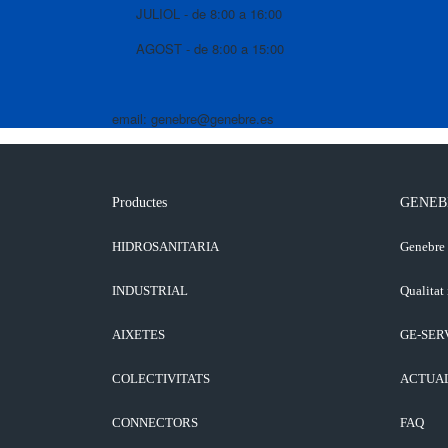
JULIOL - de 8:00 a 16:00
AGOST - de 8:00 a 15:00
email: genebre@genebre.es
Productes
GENEB
HIDROSANITARIA
Genebre
INDUSTRIAL
Qualitat 
AIXETES
GE-SER
COLECTIVITATS
ACTUA
CONNECTORS
FAQ