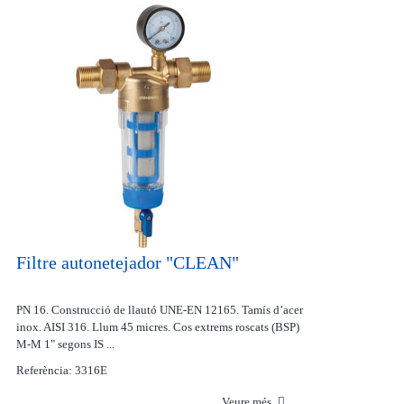
Filtre autonetejador "CLEAN"
PN 16. Construcció de llautó UNE-EN 12165. Tamís d’acer
inox. AISI 316. Llum 45 micres. Cos extrems roscats (BSP)
M-M 1" segons IS ...
Referència: 3316E
Veure més