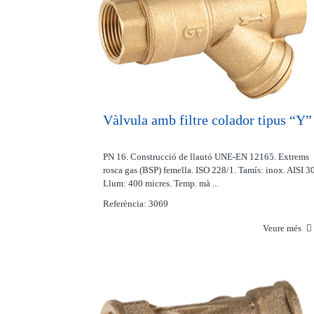
Vàlvula amb filtre colador tipus “Y”
PN 16. Construcció de llautó UNE-EN 12165. Extrems
rosca gas (BSP) femella. ISO 228/1. Tamís: inox. AISI 3
Llum: 400 micres. Temp. mà ...
Referència: 3069
Veure més