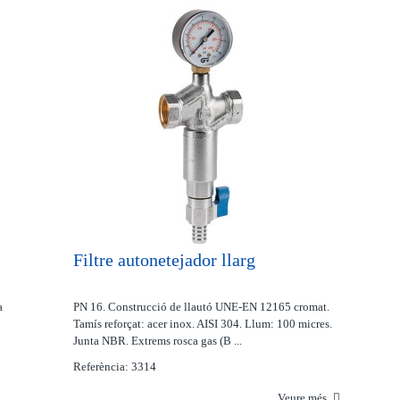
Filtre autonetejador llarg
a
PN 16. Construcció de llautó UNE-EN 12165 cromat.
Tamís reforçat: acer inox. AISI 304. Llum: 100 micres.
Junta NBR. Extrems rosca gas (B ...
Referència: 3314
Veure més