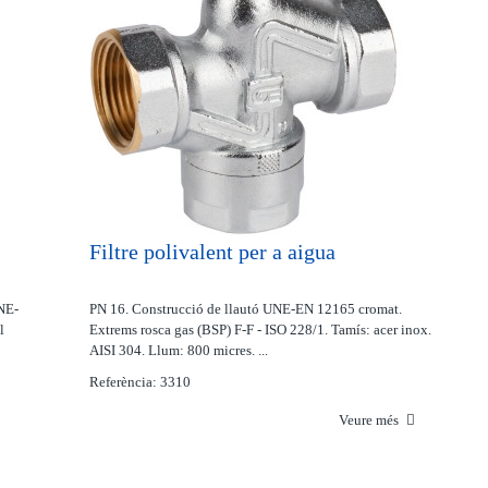
Filtre polivalent per a aigua
NE-
PN 16. Construcció de llautó UNE-EN 12165 cromat.
l
Extrems rosca gas (BSP) F-F - ISO 228/1. Tamís: acer inox.
AISI 304. Llum: 800 micres. ...
Referència: 3310
Veure més