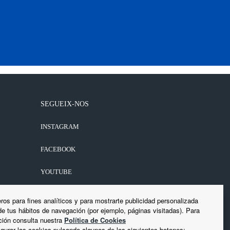
SEGUEIX-NOS
INSTAGRAM
FACEBOOK
YOUTUBE
LINKEDIN
ros para fines analíticos y para mostrarte publicidad personalizada
 de tus hábitos de navegación (por ejemplo, páginas visitadas). Para
ión consulta nuestra
Política de Cookies
gurar las cookies pulsando algunos de los siguientes botones: