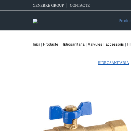
GENEBRE GROUP
CONTACTE
Produc
Inici
|
Producte
|
Hidrosanitaria
|
Vàlvules i accessoris
|
Fi
HIDROSANITARIA