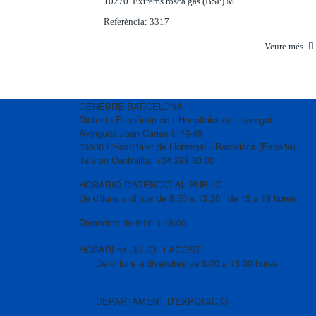
10270. Extrems rosca gas (BSP) M ...
Referència: 3317
Veure més
GENEBRE BARCELONA
Districte Econòmic de L'Hospitalet de Llobregat
Avinguda Joan Carles I, 46-48
08908 L'Hospitalet de Llobregat - Barcelona (España)
Telèfon Centralita: +34 298 80 00
HORARIO D'ATENCIÓ AL PUBLIC
De dilluns a dijous de 8:30 a 13:30 i de 15 a 18 hores
Divendres de 8:00 a 16:00
HORARI de JULIOL i AGOST
De dilluns a divendres de 8:00 a 15:00 hores
DEPARTAMENT D'EXPOTACIO