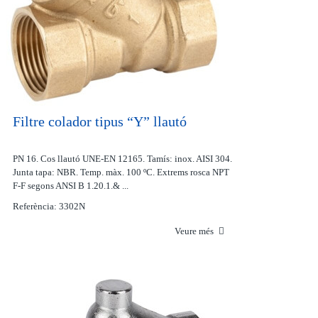
Filtre colador tipus “Y” llautó
PN 16. Cos llautó UNE-EN 12165. Tamís: inox. AISI 304.
Junta tapa: NBR. Temp. màx. 100 ºC. Extrems rosca NPT
F-F segons ANSI B 1.20.1.& ...
Referència: 3302N
Veure més