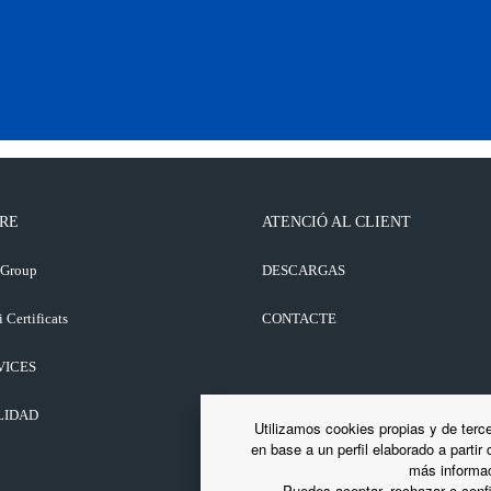
RE
ATENCIÓ AL CLIENT
 Group
DESCARGAS
i Certificats
CONTACTE
VICES
LIDAD
Utilizamos cookies propias y de terce
en base a un perfil elaborado a partir
más informac
Puedes aceptar, rechazar o confi