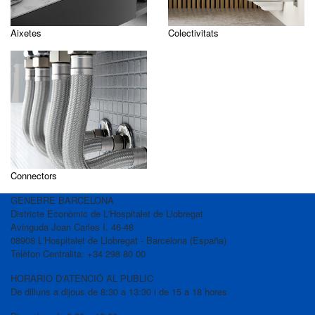
Aixetes
Colectivitats
Connectors
GENEBRE BARCELONA
Districte Econòmic de L'Hospitalet de Llobregat
Avinguda Joan Carles I, 46-48
08908 L'Hospitalet de Llobregat - Barcelona (España)
Telèfon Centralita: +34 298 80 00
HORARIO D'ATENCIÓ AL PUBLIC
De dilluns a dijous de 8:30 a 13:30 i de 15 a 18 hores