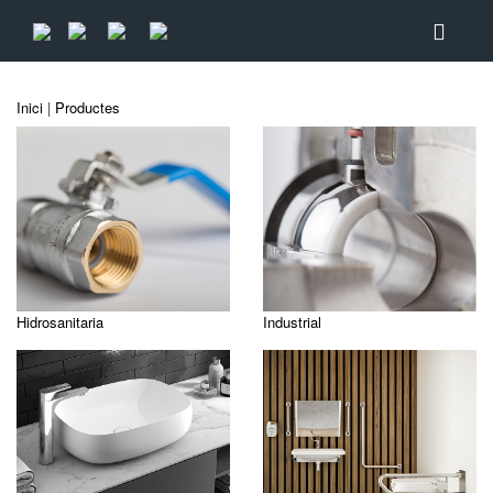
Inici
|
Productes
Hidrosanitaria
Industrial