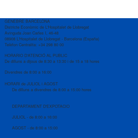
GENEBRE BARCELONA
Districte Econòmic de L'Hospitalet de Llobregat
Avinguda Joan Carles I, 46-48
08908 L'Hospitalet de Llobregat - Barcelona (España)
Telèfon Centralita: +34 298 80 00
HORARIO D'ATENCIÓ AL PUBLIC
De dilluns a dijous de 8:30 a 13:30 i de 15 a 18 hores
Divendres de 8:00 a 16:00
HORARI de JULIOL i AGOST
De dilluns a divendres de 8:00 a 15:00 hores
DEPARTAMENT D'EXPOTACIO
JULIOL - de 8:00 a 16:00
AGOST - de 8:00 a 15:00