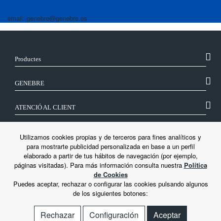
email: genebre@genebre.es
Productes
GENEBRE
ATENCIÓ AL CLIENT
SEGUEIX-NOS
Utilizamos cookies propias y de terceros para fines analíticos y
para mostrarte publicidad personalizada en base a un perfil
elaborado a partir de tus hábitos de navegación (por ejemplo,
LEGAL
páginas visitadas). Para más información consulta nuestra
Política
de Cookies
Puedes aceptar, rechazar o configurar las cookies pulsando algunos
de los siguientes botones:
Rechazar
Configuración
Aceptar
© Genebre