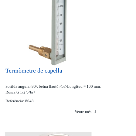
Termòmetre de capella
Sortida angular 90º, beina llautó.<br>Longitud = 100 mm.
Rosca G 1/2".<br>
Referència: 8048
Veure més