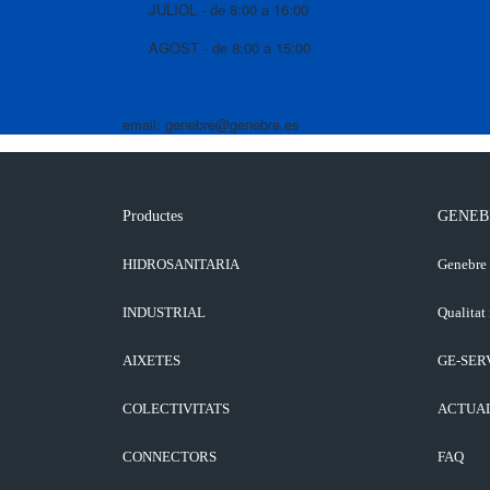
JULIOL - de 8:00 a 16:00
AGOST - de 8:00 a 15:00
email: genebre@genebre.es
Productes
GENEB
HIDROSANITARIA
Genebre
INDUSTRIAL
Qualitat 
AIXETES
GE-SER
COLECTIVITATS
ACTUA
CONNECTORS
FAQ