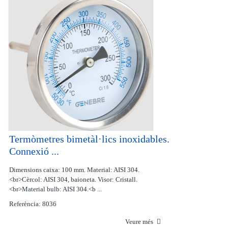
Termòmetres bimetàl·lics inoxidables.
Connexió ...
Dimensions caixa: 100 mm. Material: AISI 304.
<br>Cèrcol: AISI 304, baioneta. Visor: Cristall.
<br>Material bulb: AISI 304.<b ...
Referència: 8036
Veure més