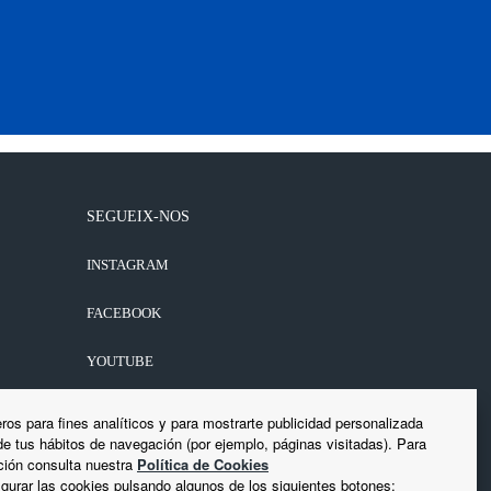
SEGUEIX-NOS
INSTAGRAM
FACEBOOK
YOUTUBE
LINKEDIN
ros para fines analíticos y para mostrarte publicidad personalizada
 de tus hábitos de navegación (por ejemplo, páginas visitadas). Para
ión consulta nuestra
Política de Cookies
gurar las cookies pulsando algunos de los siguientes botones: