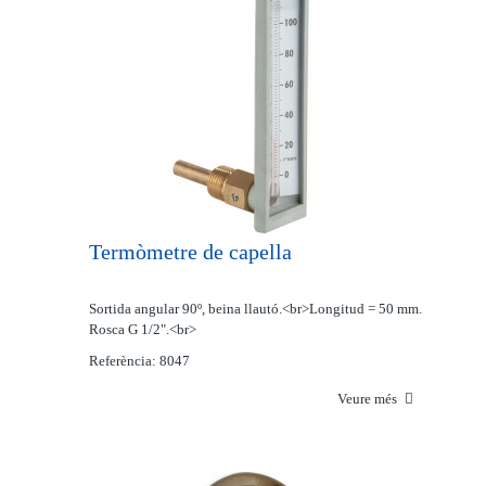
Termòmetre de capella
Sortida angular 90º, beina llautó.<br>Longitud = 50 mm.
Rosca G 1/2".<br>
Referència: 8047
Veure més