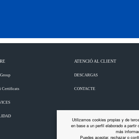
RE
ATENCIÓ AL CLIENT
 Group
DESCARGAS
i Certificats
CONTACTE
VICES
LIDAD
Utilizamos cookies propias y de terce
en base a un perfil elaborado a partir
más informac
Puedes aceptar, rechazar o confi