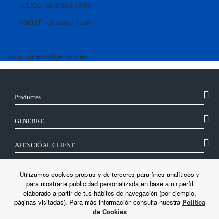
JULIOL - de 8:00 a 16:00
AGOST - de 8:00 a 15:00
email: genebre@genebre.es
Productes
GENEBRE
ATENCIÓ AL CLIENT
SEGUEIX-NOS
Utilizamos cookies propias y de terceros para fines analíticos y
para mostrarte publicidad personalizada en base a un perfil
elaborado a partir de tus hábitos de navegación (por ejemplo,
LEGAL
páginas visitadas). Para más información consulta nuestra
Política
de Cookies