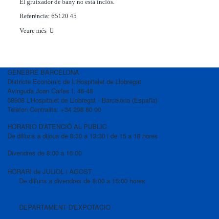
El gruixador de bany no està inclòs.
Referència: 65120 45
Veure més
GENEBRE BARCELONA
Districte Econòmic de L'Hospitalet de Llobregat
Avinguda Joan Carles I, 46-48
08908 L'Hospitalet de Llobregat - Barcelona (España)
Telèfon Centralita: +34 298 80 00
HORARIO D'ATENCIÓ AL PUBLIC
De dilluns a dijous de 8:30 a 13:30 i de 15 a 18 hores
Divendres de 8:00 a 16:00
HORARI de JULIOL i AGOST
De dilluns a divendres de 8:00 a 15:00 hores
DEPARTAMENT D'EXPOTACIO