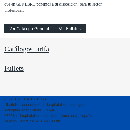
que en GENEBRE ponemos a tu disposición, para tu sector
profesional:
Ver Catálogo General
Ver Folletos
Catálogos tarifa
Fullets
GENEBRE BARCELONA
Districte Econòmic de L'Hospitalet de Llobregat
Avinguda Joan Carles I, 46-48
08908 L'Hospitalet de Llobregat - Barcelona (España)
Telèfon Centralita: +34 298 80 00