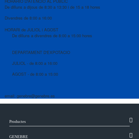
HORARIO D'ATENCIÓ AL PUBLIC
De dilluns a dijous de 8:30 a 13:30 i de 15 a 18 hores
Divendres de 8:00 a 16:00
HORARI de JULIOL i AGOST
De dilluns a divendres de 8:00 a 15:00 hores
DEPARTAMENT D'EXPOTACIO
JULIOL - de 8:00 a 16:00
AGOST - de 8:00 a 15:00
email: genebre@genebre.es
Productes
GENEBRE