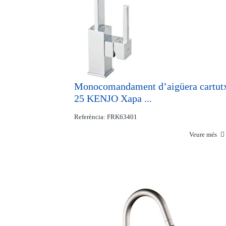
Monocomandament d’aigüera cartut
25 KENJO Xapa ...
Referència: FRK63401
Veure més