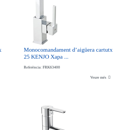
x
Monocomandament d’aigüera cartutx
25 KENJO Xapa ...
Referència: FRK63400
Veure més