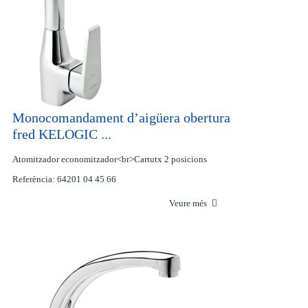
Monocomandament d’aigüera obertura
fred KELOGIC ...
Atomitzador economitzador<br>Cartutx 2 posicions
Referència: 64201 04 45 66
Veure més