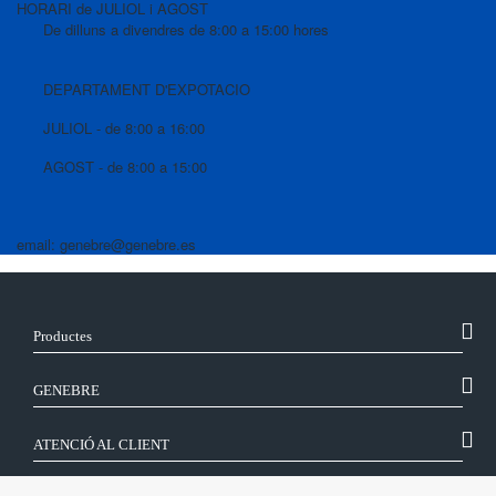
HORARI de JULIOL i AGOST
De dilluns a divendres de 8:00 a 15:00 hores
DEPARTAMENT D'EXPOTACIO
JULIOL - de 8:00 a 16:00
AGOST - de 8:00 a 15:00
email: genebre@genebre.es
Productes
GENEBRE
ATENCIÓ AL CLIENT