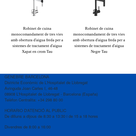
Robinet de cuina
Robinet de cuina
Ai
monocomandament de tres vies
monocomandament de tres vies
amb obertura d'aigua freda per a
amb obertura d'aigua freda per a
sistemes de tractament d'aigua
sistemes de tractament d'aigua
Xapat en crom Tau
Negre Tau
GENEBRE BARCELONA
Districte Econòmic de L'Hospitalet de Llobregat
Avinguda Joan Carles I, 46-48
08908 L'Hospitalet de Llobregat - Barcelona (España)
Telèfon Centralita: +34 298 80 00
HORARIO D'ATENCIÓ AL PUBLIC
De dilluns a dijous de 8:30 a 13:30 i de 15 a 18 hores
Divendres de 8:00 a 16:00