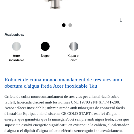
Acabados:
Acer
Negre
Xapat en
inoxidable
crom
Robinet de cuina monocomandament de tres vies amb
obertura d'aigua freda Acer inoxidable Tau
Grifeta de cuina monocomandament de tres vies per a instal·lació sobre
taulell, fabricada d'acord amb les normes UNE 19703 i NF XP P 41-280.
Acabat d'acer inoxidable; subministrada amb mànegues de connexió fàcils
d'instal·lar. Equipat amb el sistema GE COLD-START d'estalvi d'aigua i
energia, que garanteix que la mànega s'obri sempre amb aigua freda, cosa que
suposa un estalvi energètic significatiu en evitar que la caldera, el calentador
d'aigua o el dipòsit d'aigua calenta elèctric s'encenguin innecessàriament.