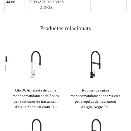
44 66
FREGADERA 3 VIAS
A.INOX
Productes relacionats
GE-DUAL aixeta de cuina
Robinet de cuina
Mon
vies
monocomandament de 3 vies
monocomandament de tres vies
v
da
per a sistemes de tractament
per a equips de tractament
d'aigua Xapat en crom Tau
d'aigua Negre Tau