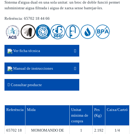
Sistema d'aigua dual en una sola unitat: un broc de doble funció permet
subministrar aigua filtrada i aigua de xarxa sense barrejar-les.
Referència: 65702 18 44 66
Ver ficha técnica
Manual de instrucciones
Consultar producte
Referència
Mida
Unitat
Pes
Caixa/Cartró
mínima de
(Kg)
compra
65702 18
MOMOMANDO DE
1
2.192
1/4