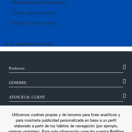
DEPARTAMENT D'EXPOTACIO
JULIOL - de 8:00 a 16:00
AGOST - de 8:00 a 15:00
email: genebre@genebre.es
Productes
GENEBRE
ATENCIÓ AL CLIENT
SEGUEIX-NOS
Utilizamos cookies propias y de terceros para fines analíticos y
para mostrarte publicidad personalizada en base a un perfil
elaborado a partir de tus hábitos de navegación (por ejemplo,
LEGAL
páginas visitadas). Para más información consulta nuestra
Política