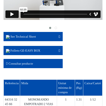
See Technical Sheet
Folleto GE-EASY BOX
Consultar producte
Referència
Mida
Unitat
Pes
Caixa/Cartró
mínima de
(Kg)
compra
64316 32
MONOMANDO
1
1.31
1/12
45 66
EMPOTRADO 2 VIAS