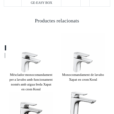
GE-EASY BOX
Productes relacionats
vabo
Mésclador monocomandament
Monocomandament de lavabo
Mon
at en
per a lavabo amb funcionament
Xapat en crom Koral
enca
només amb aigua freda Xapat
en crom Koral