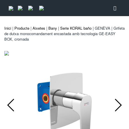
Inici
|
Producte
|
Aixetes
|
Bany
|
Serie KORAL baño
| GENÈVA | Grifeta
de dutxa monocomandament encastada amb tecnologia GE-EASY
BOX, cromada