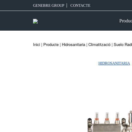
GENEBRE GROUP
CONTACTE
Produc
Inici
|
Producte
|
Hidrosanitaria
|
Climatització
|
Suelo Rad
HIDROSANITARIA