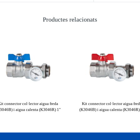
Productes relacionats
it connector col·lector aigua freda
Kit connector col·lector aigua fre
3046B) i aigua calenta (K3046R) 1"
(K3046B) i aigua calenta (K3046R)