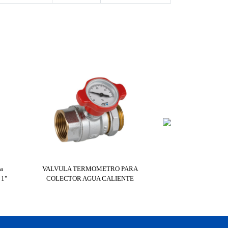
da
VALVULA TERMOMETRO PARA
VALVULA TERMOM
 1"
COLECTOR AGUA CALIENTE
COLECTOR AGU