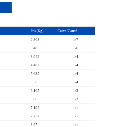
Pes (Kg)
Caixa/Cartró
2.868
1/7
3.405
1/6
3.942
1/4
4.483
1/4
5.035
1/4
5.56
1/4
6.105
1/3
6.66
1/3
7.192
1/1
7.732
1/1
8.27
1/1