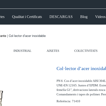
tes
Qualitat i Certificats
DESCARGAS
Blog
Videos
iante
| Col·lector d’acer inoxidable
INDUSTRIAL
AIXETES
COLECTIVITATS
Col·lector d’acer inoxida
PN 6. Cos d’acer inoxidable AISI 304L.
UNE-EN 12165. Juntes d’EPDM. Extrems
femella G1", derivacions laterals rosc
Comandaments i tapes de polímer. Pres
Referència: 71410