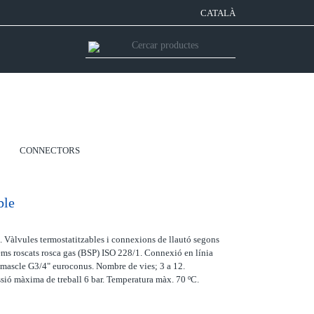
CATALÀ
CONNECTORS
ble
 Vàlvules termostatitzables i connexions de llautó segons
 roscats rosca gas (BSP) ISO 228/1. Connexió en línia
a mascle G3/4" euroconus. Nombre de vies; 3 a 12.
sió màxima de treball 6 bar. Temperatura màx. 70 ºC.