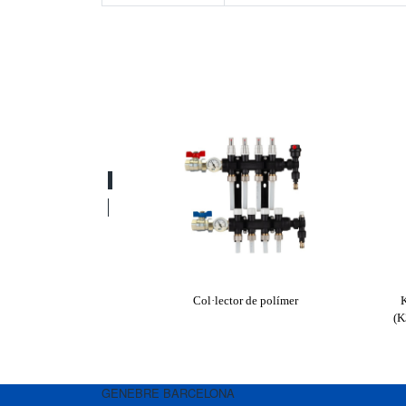
Col·lector de polímer
K
(K
GENEBRE BARCELONA