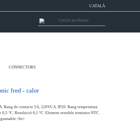
CATALÀ
CONNECTORS
nic fred - calor
AAA. Rang de contacte 5A, 220VCA. IP20. Rang temperatura
 ± 0,5 °C. Resolució 0,1 °C. Element sensible termistor NTC.
ogramable.<br>