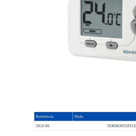
Referència
Mida
3916 00
TERMOSTATO D