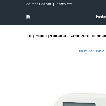
GENEBRE GROUP
CONTACTE
Produc
Inici
|
Producte
|
Hidrosanitaria
|
Climatització
|
Termostat
HIDROSANITARIA