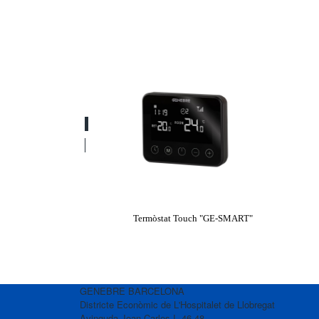
Termòstat Touch "GE-SMART"
GENEBRE BARCELONA
Districte Econòmic de L'Hospitalet de Llobregat
Avinguda Joan Carles I, 46-48