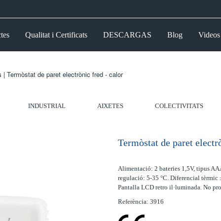
tes
Qualitat i Certificats
DESCARGAS
Blog
Videos
s
| Termòstat de paret electrònic fred - calor
INDUSTRIAL
AIXETES
COLECTIVITATS
Termòstat de paret electrò
Alimentació: 2 bateries 1,5V, tipus 
regulació: 5-35 °C. Diferencial tèrmic
Pantalla LCD retro il·luminada. No pr
Referència: 3916