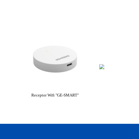
Receptor Wifi "GE-SMART"
Termòstat Touch + Rece
SMART